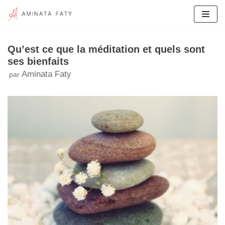
Aller
au
contenu
Qu’est ce que la méditation et quels sont
ses bienfaits
Aminata Faty
par
Développement Personnel
Mon Livre De Développement Personnel
Demay
Sensaly Automobile
Réparer Les Filles
Repad (Ensemble Le Rêve Africain)